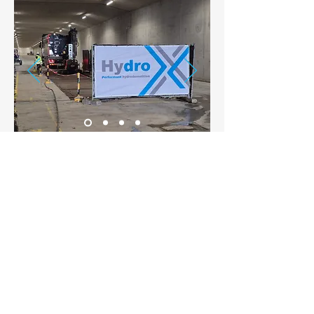
Onze partners
Wij werken met kwalitatief
hoogwaardig materieel van onze
betrouwbare partners, Falch en
Aquajet. Met onze focus op
flexibiliteit zorgen we ervoor dat
onze oplossingen volledig aansluiten