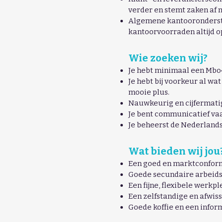
verder en stemt zaken af 
Algemene kantooronderste
kantoorvoorraden altijd op 
Wie zoeken wij?
Je hebt minimaal een Mbo4
Je hebt bij voorkeur al wa
mooie plus.
Nauwkeurig en cijfermatig 
Je bent communicatief vaar
Je beheerst de Nederlandse
Wat bieden wij jou
Een goed en marktconform 
Goede secundaire arbeids
Een fijne, flexibele werkp
Een zelfstandige en afwis
Goede koffie en een inform