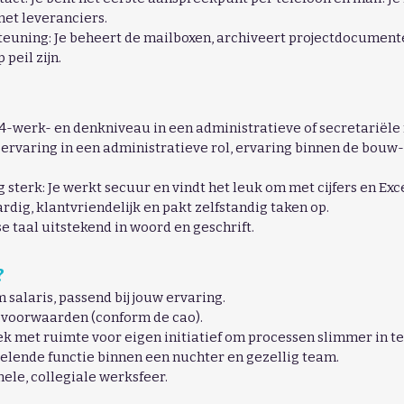
met leveranciers.
uning: Je beheert de mailboxen, archiveert projectdocumente
peil zijn.
-werk- en denkniveau in een administratieve of secretariële 
t ervaring in een administratieve rol, ervaring binnen de bouw-
sterk: Je werkt secuur en vindt het leuk om met cijfers en Exc
dig, klantvriendelijk en pakt zelfstandig taken op.
 taal uitstekend in woord en geschrift.
?
salaris, passend bij jouw ervaring.
voorwaarden (conform de cao).
lek met ruimte voor eigen initiatief om processen slimmer in te
selende functie binnen een nuchter en gezellig team.
ele, collegiale werksfeer.