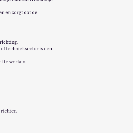
n en zorgt dat de
richting.
 of technieksector is een
el te werken.
 richten.