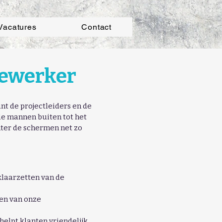
Vacatures
Contact
dewerker
nt de projectleiders en de
 de mannen buiten tot het
hter de schermen net zo
 klaarzetten van de
nen van onze
helpt klanten vriendelijk