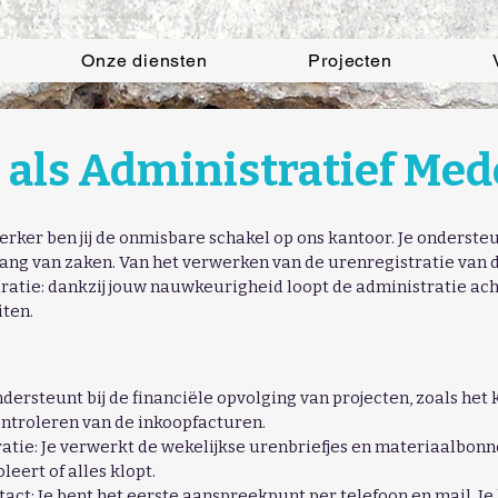
Onze diensten
Projecten
l als Administratief Me
rker ben jij de onmisbare schakel op ons kantoor. Je ondersteu
 gang van zaken. Van het verwerken van de urenregistratie van
ratie: dankzij jouw nauwkeurigheid loopt de administratie ac
iten.
ndersteunt bij de financiële opvolging van projecten, zoals het
ntroleren van de inkoopfacturen.
atie: Je verwerkt de wekelijkse urenbriefjes en materiaalbon
eert of alles klopt.
act: Je bent het eerste aanspreekpunt per telefoon en mail. Je 