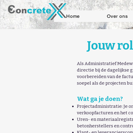
Home
Over ons
Jouw ro
Als Administratief Medewe
directie bij de dagelijkse
voorbereiden van de factu
soepel als de projecten bu
Wat ga je doen?
Projectadministratie: Je o
verkoopfacturen en het co
Uren- en materiaalregistr
betonherstellers en control
Klant- en leverancierscont