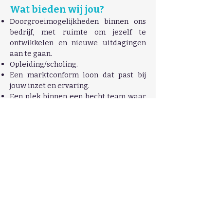
Wat bieden wij jou?
Doorgroeimogelijkheden binnen ons
bedrijf, met ruimte om jezelf te
ontwikke
len en nieuwe uitdagingen
aan te gaan.
Opleiding/scholing.
Een marktconform loon dat past bij
jouw inzet en ervaring.
Een plek binnen een hecht team waar
samenwerking en ambitie centraal
staan.
Extralegale verlofdagen bovenop de
wettelijke verlofdagen.
Flexibele verlofregeling (niet
gebonden aan bouwverlof).
Contacteer ons