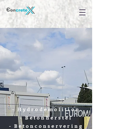
- Hydrodemolition
- Betonherstel
- Betonconservering